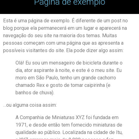
Página de exemplo
Esta é uma página de exemplo. É diferente de um post no
blog porque ela permanecerá em um lugar e aparecerá na
navegação do seu site na maioria dos temas. Muitas
pessoas começam com uma página que as apresenta a
possíveis visitantes do site. Ela pode dizer algo assim:
Olá! Eu sou um mensageiro de bicicleta durante o
dia, ator aspirante à noite, e este é o meu site. Eu
moro em São Paulo, tenho um grande cachorro
chamado Rex e gosto de tomar caipirinha (e
banhos de chuva).
…ou alguma coisa assim:
A Companhia de Miniaturas XYZ foi fundada em
1971, e desde então tem fornecido miniaturas de
qualidade ao público. Localizada na cidade de Itu,